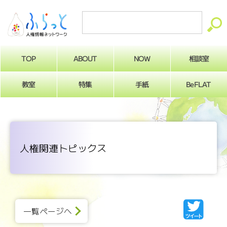
ABOUT
相談室
NOW
TOP
BeFLAT
教室
特集
手紙
人権関連トピックス
一覧ページへ