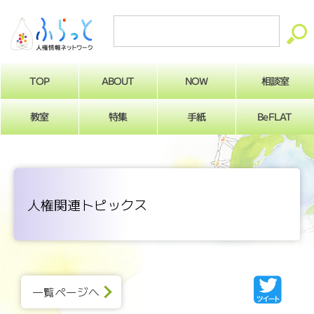
ABOUT
相談室
NOW
TOP
BeFLAT
教室
特集
手紙
人権関連トピックス
一覧ページへ