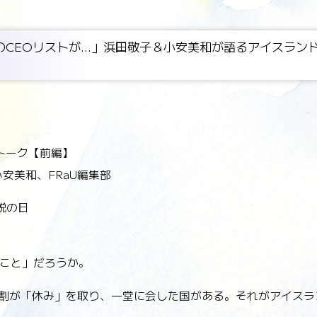
のCEOリストが...」浜田敬子＆小安美和が語るアイスラ
トーク【前編】
安美和、FRaU編集部
説の日
こと」だろうか。
9割が「休み」を取り、一堂に会した国がある。それがアイスラ