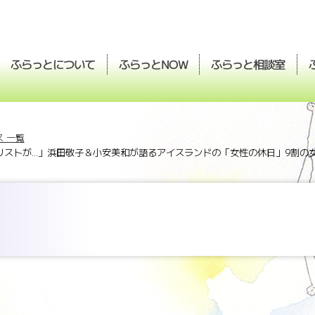
ふらっとについて
ふらっと
ふらっと
相談室
NOW
 一覧
Oリストが...」浜田敬子＆小安美和が語るアイスランドの「女性の休日」9割