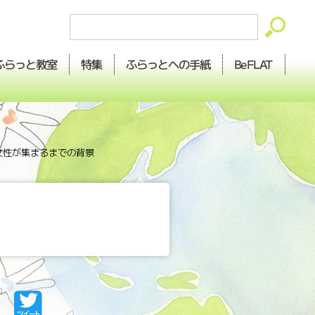
ふらっとへの
ふらっと
BeFLAT
特集
教室
手紙
の女性が集まるまでの背景