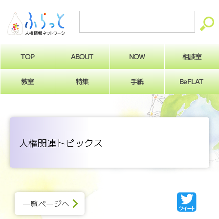
ABOUT
相談室
NOW
TOP
BeFLAT
教室
特集
手紙
人権関連トピックス
一覧ページへ