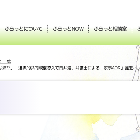
ふらっとについて
ふらっと
ふらっと
相談室
NOW
 一覧
な波が」 選択的共同親権導入で日弁連、弁護士による「家事ADR」推進へ