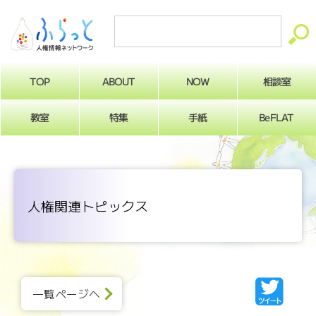
ABOUT
相談室
NOW
TOP
BeFLAT
教室
特集
手紙
人権関連トピックス
一覧ページへ