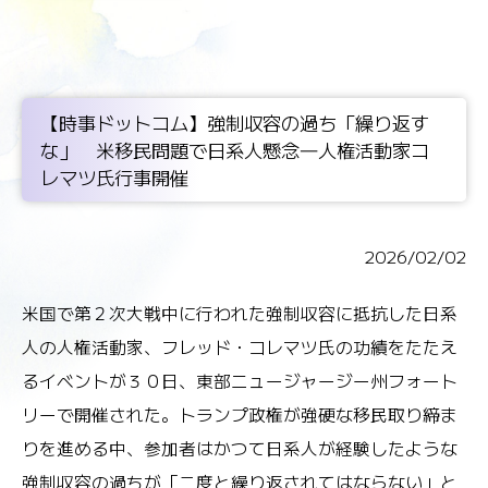
【時事ドットコム】強制収容の過ち「繰り返す
な」 米移民問題で日系人懸念―人権活動家コ
レマツ氏行事開催
2026/02/02
米国で第２次大戦中に行われた強制収容に抵抗した日系
人の人権活動家、フレッド・コレマツ氏の功績をたたえ
るイベントが３０日、東部ニュージャージー州フォート
リーで開催された。トランプ政権が強硬な移民取り締ま
りを進める中、参加者はかつて日系人が経験したような
強制収容の過ちが「二度と繰り返されてはならない」と