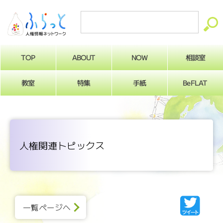
ABOUT
相談室
NOW
TOP
BeFLAT
教室
特集
手紙
人権関連トピックス
一覧ページへ