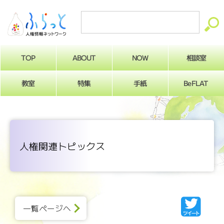
ABOUT
相談室
NOW
TOP
BeFLAT
教室
特集
手紙
人権関連トピックス
一覧ページへ