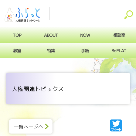
ABOUT
相談室
NOW
TOP
BeFLAT
教室
特集
手紙
人権関連トピックス
一覧ページへ