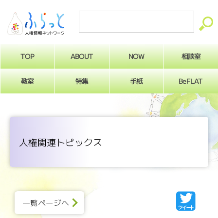
ABOUT
相談室
NOW
TOP
BeFLAT
教室
特集
手紙
人権関連トピックス
一覧ページへ