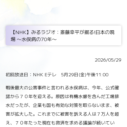
【NHK】みるラジオ：斎藤幸平が掘る!日本の現
場 〜水俣病の70年〜
2026/05/29
初回放送日：NHK Eテレ 5月29日(金)午後11:00
戦後最大の公害事件と言われる水俣病は、今年、公式確
認から７０年を迎える。原因は有機水銀を含んだ工場排
水だったが、企業も国も有効な対策を取らないまま、被
害が拡大した。これまでに被害を訴える人は７万人を超
え、７０年たった現在も救済を求める議論が続いてい