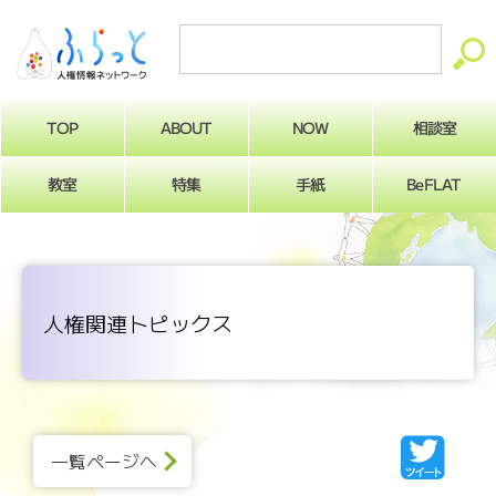
ABOUT
相談室
NOW
TOP
BeFLAT
教室
特集
手紙
人権関連トピックス
一覧ページへ