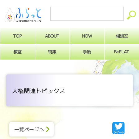
ABOUT
相談室
NOW
TOP
BeFLAT
教室
特集
手紙
人権関連トピックス
一覧ページへ