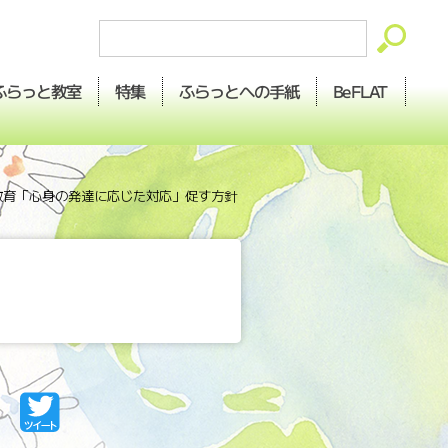
ふらっとへの
ふらっと
BeFLAT
特集
教室
手紙
の教育「心身の発達に応じた対応」促す方針