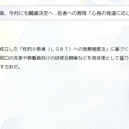
画、今月にも閣議決定へ...若者への教育「心身の発達に応
成立した「性的少数者（ＬＧＢＴ）への理解増進法」に基づく
窓口の充実や教職員向けの研修会開催などを具体策として盛り
す方針だ。