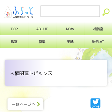
ABOUT
相談室
NOW
TOP
BeFLAT
教室
特集
手紙
人権関連トピックス
一覧ページへ