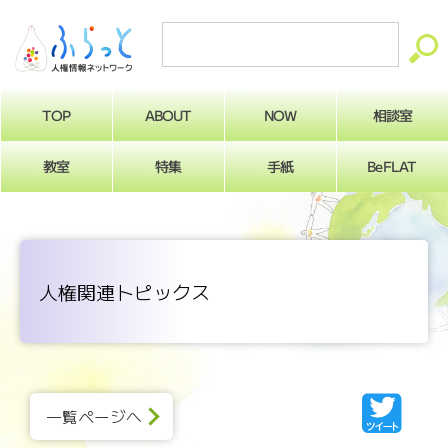
ABOUT
相談室
NOW
TOP
BeFLAT
教室
特集
手紙
人権関連トピックス
一覧ページへ