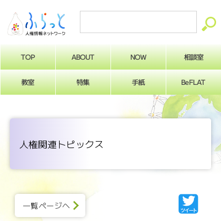
ABOUT
相談室
NOW
TOP
BeFLAT
教室
特集
手紙
人権関連トピックス
一覧ページへ