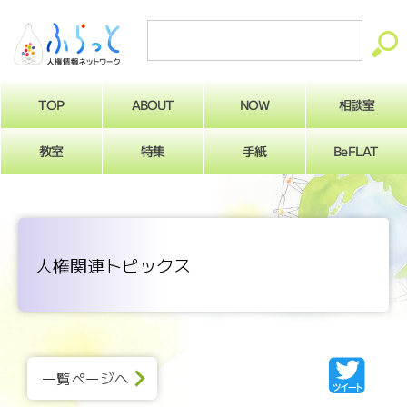
ABOUT
相談室
NOW
TOP
BeFLAT
教室
特集
手紙
人権関連トピックス
一覧ページへ