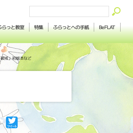
ふらっとへの
ふらっと
BeFLAT
特集
教室
手紙
「破戒」初版本など