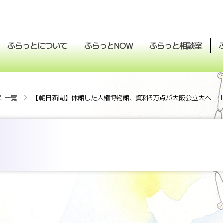
ふらっとについて
ふらっと
ふらっと
相談室
NOW
 一覧
【朝日新聞】休館した人権博物館、資料3万点が大阪公立大へ 