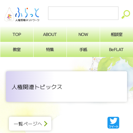
ABOUT
相談室
NOW
TOP
BeFLAT
教室
特集
手紙
人権関連トピックス
一覧ページへ