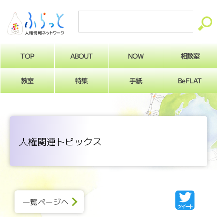
ABOUT
相談室
NOW
TOP
BeFLAT
教室
特集
手紙
人権関連トピックス
一覧ページへ