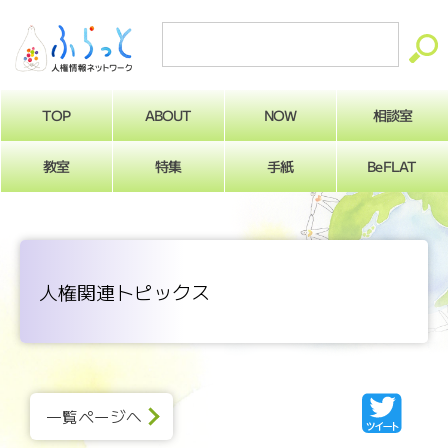
ABOUT
相談室
NOW
TOP
BeFLAT
教室
特集
手紙
人権関連トピックス
一覧ページへ