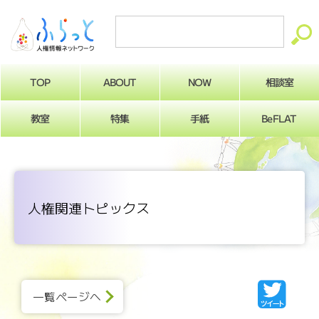
ABOUT
相談室
NOW
TOP
BeFLAT
教室
特集
手紙
人権関連トピックス
一覧ページへ