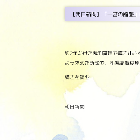
【朝日新聞】「一審の踏襲」
約2年かけた裁判審理で導き出さ
よう求めた訴訟で、札幌高裁は原
続きを読む
↓
朝日新聞