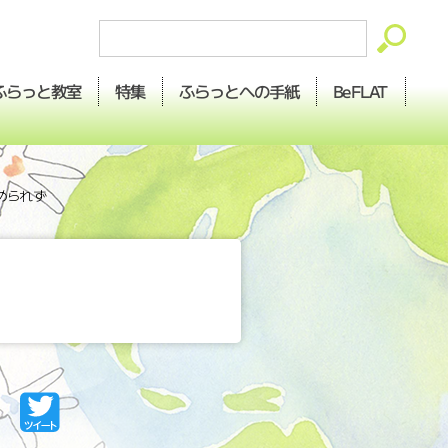
ふらっとへの
ふらっと
BeFLAT
特集
教室
手紙
められず