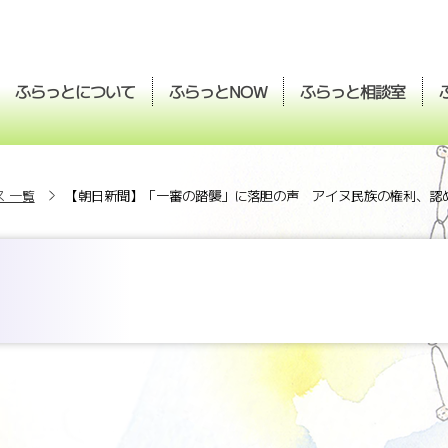
ふらっとについて
ふらっと
ふらっと
相談室
NOW
 一覧
【朝日新聞】「一審の踏襲」に落胆の声 アイヌ民族の権利、認