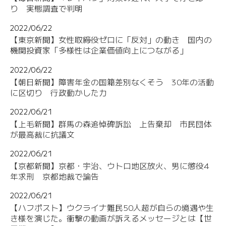
り 実態調査で判明
2022/06/22
【東京新聞】女性取締役ゼロに「反対」の動き 国内の
機関投資家「多様性は企業価値向上につながる」
2022/06/22
【朝日新聞】障害年金の国籍差別なくそう 30年の活動
に区切り 行政動かした力
2022/06/21
【上毛新聞】群馬の森追悼碑訴訟 上告棄却 市民団体
が最高裁に抗議文
2022/06/21
【京都新聞】京都・宇治、ウトロ地区放火、男に懲役4
年求刑 京都地裁で論告
2022/06/21
【ハフポスト】ウクライナ難民50人超が自らの境遇や生
き様を演じた。衝撃の動画が訴えるメッセージとは【世