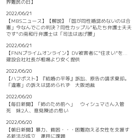
界難民の日】
2022/06/21
【MBSニュース】【解説】「国が同性婚認めないのは合
憲」今なんでこの判決？同性カップル"私たち弁護士夫夫
です"の南和行弁護士は「司法は逃げ腰」
2022/06/21
【FNNプライムオンライン】DV被害者に"住まい"を...
建設会社社長が相場より安く提供
2022/06/20
【ハフポスト】『結婚の平等』訴訟、原告の請求棄却。
「違憲」の訴えは認められず 大阪地裁
2022/06/20
【毎日新聞】「姉のため前へ」 ウィシュマさん入管
死 妹2人、意見陳述の思い
2022/06/20
【朝日新聞】暴力、貧困・・・困難抱える女性を支援す
る新法が成立 運用に課題