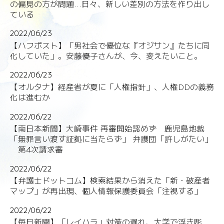
の偏見の方が問題...日々、新しい差別の方法を作り出し
ている
2022/06/23
【ハフポスト】「男社会で優位な『オジサン』たちに同
化していた」。安藤優子さんが、今、変えたいこと。
2022/06/23
【オルタナ】経産省が夏に「人権指針」、人権DDの義務
化は進むか
2022/06/22
【南日本新聞】大崎事件 再審開始認めず 鹿児島地裁
「無罪言い渡す証拠に当たらず」 弁護団「許しがたい」
第4次請求審
2022/06/22
【弁護士ドットコム】検索結果から消えた「新・破産者
マップ」が再出現、個人情報保護委員会「注視する」
2022/06/22
【毎日新聞】「レイハラ」対策の遅れ、大学で浮き彫