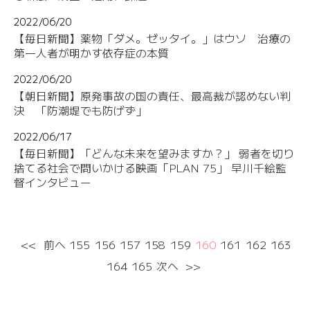
2022/06/20
【毎日新聞】薬物「ダメ。ゼッタイ。」はウソ 治療の
第一人者が明かす依存症の本質
2022/06/20
【朝日新聞】原発事故の国の責任、最高裁が認めない判
決 「防潮堤でも防げず」
2022/06/17
【毎日新聞】「どんな未来を望みますか？」 弱者を切り
捨てる社会で問いかける映画「PLAN 75」 早川千絵監
督インタビュー
<<
前へ
155
156
157
158
159
160
161
162
163
164
165
次へ
>>