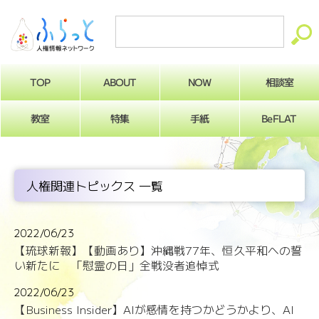
ABOUT
相談室
NOW
TOP
BeFLAT
教室
特集
手紙
人権関連トピックス 一覧
2022/06/23
【琉球新報】【動画あり】沖縄戦77年、恒久平和への誓
い新たに 「慰霊の日」全戦没者追悼式
2022/06/23
【Business Insider】AIが感情を持つかどうかより、AI