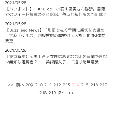
2021/05/28
【ハフポスト】「#KuToo」の石川優実さん勝訴。書籍
でのツイート掲載めぐる訴訟、争点と裁判所の判断は？
2021/05/28
【BuzzFeed News】「刑罰でなく早期に親切な支援を」
大麻「使用罪」創設検討の厚労省に人権活動9団体が
要望
2021/05/28
【東京新聞】＜炎上考＞女性は高尚な芸術を理解できな
い無知な鑑賞者？ 「美術館女子」に透けた無意識
<<
前へ
209
210
211
212
213
214
215
216
217
218
219
次へ
>>