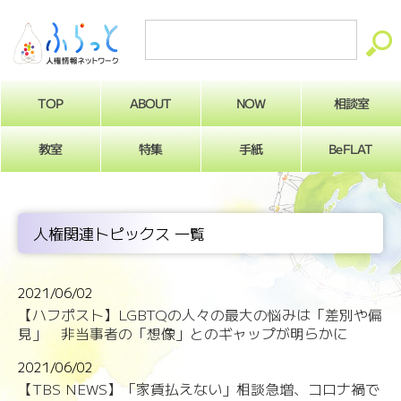
ABOUT
相談室
NOW
TOP
BeFLAT
教室
特集
手紙
人権関連トピックス 一覧
2021/06/02
【ハフポスト】LGBTQの人々の最大の悩みは「差別や偏
見」 非当事者の「想像」とのギャップが明らかに
2021/06/02
【TBS NEWS】「家賃払えない」相談急増、コロナ禍で