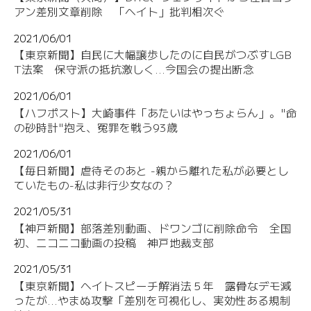
アン差別文章削除 「ヘイト」批判相次ぐ
2021/06/01
【東京新聞】自民に大幅譲歩したのに自民がつぶすLGB
T法案 保守派の抵抗激しく...今国会の提出断念
2021/06/01
【ハフポスト】大崎事件「あたいはやっちょらん」。"命
の砂時計"抱え、冤罪を戦う93歳
2021/06/01
【毎日新聞】虐待そのあと -親から離れた私が必要とし
ていたもの-私は非行少女なの？
2021/05/31
【神戸新聞】部落差別動画、ドワンゴに削除命令 全国
初、ニコニコ動画の投稿 神戸地裁支部
2021/05/31
【東京新聞】ヘイトスピーチ解消法５年 露骨なデモ減
ったが...やまぬ攻撃「差別を可視化し、実効性ある規制