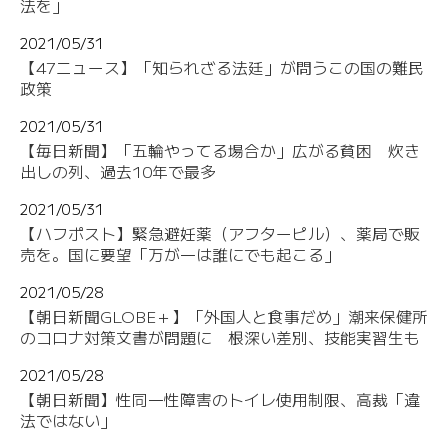
法を」
2021/05/31
【47ニュース】「知られざる法廷」が問うこの国の難民
政策
2021/05/31
【毎日新聞】「五輪やってる場合か」広がる貧困 炊き
出しの列、過去10年で最多
2021/05/31
【ハフポスト】緊急避妊薬（アフターピル）、薬局で販
売を。国に要望「万が一は誰にでも起こる」
2021/05/28
【朝日新聞GLOBE＋】「外国人と食事だめ」潮来保健所
のコロナ対策文書が問題に 根深い差別、技能実習生も
2021/05/28
【朝日新聞】性同一性障害のトイレ使用制限、高裁「違
法ではない」