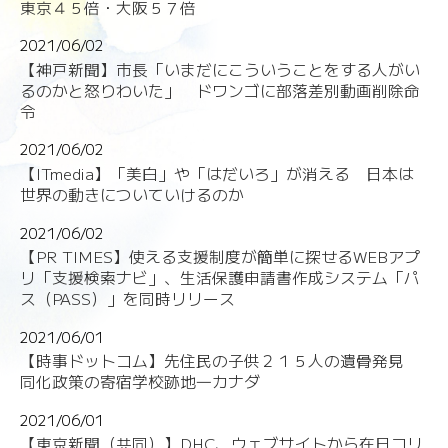
東京４５倍・大阪５７倍
2021/06/02
【神戸新聞】市長「いまだにこういうことをする人がい
るのかと怒りわいた」 ドワンゴに部落差別動画削除命
令
2021/06/02
【ITmedia】「美白」や「はだいろ」が消える 日本は
世界の動きについていけるのか
2021/06/02
【PR TIMES】使える支援制度が簡単に探せるWEBアプ
リ「支援検索ナビ」、生活保護申請書作成システム「パ
ス（PASS）」を同時リリース
2021/06/01
【時事ドットコム】先住民の子供２１５人の遺骨発見
同化政策の寄宿学校跡地―カナダ
2021/06/01
【東京新聞（共同）】DHC、ウェブサイトから在日コリ