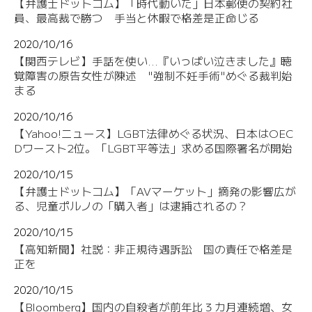
【弁護士ドットコム】「時代動いた」日本郵便の契約社
員、最高裁で勝つ 手当と休暇で格差是正命じる
2020/10/16
【関西テレビ】手話を使い...『いっぱい泣きました』聴
覚障害の原告女性が陳述 "強制不妊手術"めぐる裁判始
まる
2020/10/16
【Yahoo!ニュース】LGBT法律めぐる状況、日本はOEC
Dワースト2位。「LGBT平等法」求める国際署名が開始
2020/10/15
【弁護士ドットコム】「AVマーケット」摘発の影響広が
る、児童ポルノの「購入者」は逮捕されるの？
2020/10/15
【高知新聞】社説：非正規待遇訴訟 国の責任で格差是
正を
2020/10/15
【Bloomberg】国内の自殺者が前年比３カ月連続増、女