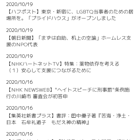
2020/10/19
【ハフポスト】東京・新宿に、LGBTQ当事者のための居
場所を。「プライドハウス」がオープンしました
2020/10/19
【朝日新聞】「まずは自助、机上の空論」ホームレス支
援のNPO代表
2020/10/19
【NHKハートネットTV】特集：薬物依存を考える
（１）安心して支援につながるために
2020/10/16
【NHK NEWSWEB】"ヘイトスピーチに刑事罰"条例施
行の川崎市 審査会が初答申
2020/10/16
【集英社新書プラス】書評：田中優子著『苦海・浄土・
日本 石牟礼道子 もだえ神の精神』
2020/10/16