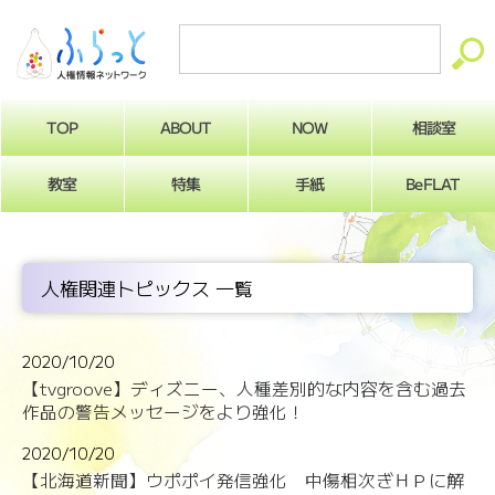
ABOUT
相談室
NOW
TOP
BeFLAT
教室
特集
手紙
人権関連トピックス 一覧
2020/10/20
【tvgroove】ディズニー、人種差別的な内容を含む過去
作品の警告メッセージをより強化！
2020/10/20
【北海道新聞】ウポポイ発信強化 中傷相次ぎＨＰに解