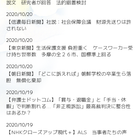
説文 研究者が回答 法的措置検討
2020/10/20
【信濃毎日新聞】社説：社会保障会議 財源先送りは許
されない
2020/10/20
【東京新聞】生活保護支援 負担重く ケースワーカー受
け持ち世帯数 多摩の全２６市、国標準上回る
2020/10/20
【朝日新聞】「どこに訴えれば」朝鮮学校の卒業生ら落
胆 無償化棄却
2020/10/19
【弁護士ドットコム】「賞与・退職金」と「手当・休
暇」で判断割れる...「非正規訴訟」最高裁判決に整合性
はあるか？
2020/10/19
【NHKクローズアップ現代＋】ALS 当事者たちの声