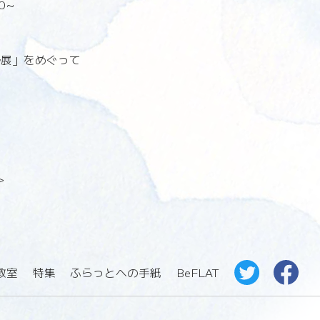
0～
ル展」をめぐって
>
教室
特集
ふらっとへの手紙
BeFLAT