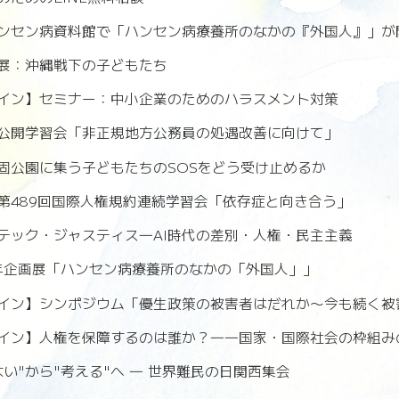
ンセン病資料館で「ハンセン病療養所のなかの『外国人』」が
展：沖縄戦下の子どもたち
イン】セミナー：中小企業のためのハラスメント対策
公開学習会「非正規地方公務員の処遇改善に向けて」
固公園に集う子どもたちのSOSをどう受け止めるか
第489回国際人権規約連続学習会「依存症と向き合う」
テック・ジャスティス―AI時代の差別・人権・民主主義
6年企画展「ハンセン病療養所のなかの「外国人」」
イン】シンポジウム「優生政策の被害者はだれか〜今も続く被
イン】人権を保障するのは誰か？――国家・国際社会の枠組み
い"から"考える"へ ― 世界難民の日関西集会