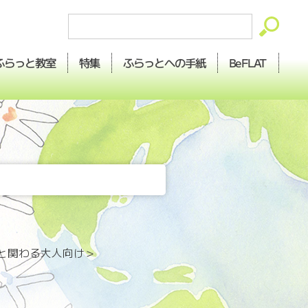
ふらっとへの
ふらっと
BeFLAT
特集
教室
手紙
と関わる大人向け＞