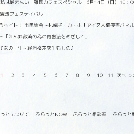
私は憎まない 難民カフェスペシャル：6月14日（日）10：0
回憲法フェスティバル
うヘイト！ 市民集会〜札幌チ・カ・ホ「アイヌ人権侵害パネ
ト「えん罪救済の為の再審法をめざして」
『女の一生～経済格差を生むもの』
1
2
3
4
5
6
7
8
9
10
11
次へ
>
らっとについて
ふらっとNOW
ふらっと相談室
ふらっと