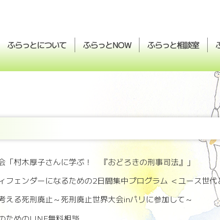
ふらっとについて
ふらっと
ふらっと
相談室
NOW
会「村木厚子さんに学ぶ！ 『おどろきの刑事司法』」
ィフェンダーになるための2日間集中プログラム ＜ユース世代
考える死刑廃止～死刑廃止世界大会inパリに参加して～
のためのLINE無料相談