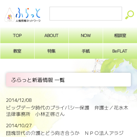
ABOUT
相談室
NOW
TOP
BeFLAT
教室
特集
手紙
ふらっと新着情報 一覧
2014/12/08
ビッグデータ時代のプライバシー保護 弁護士／花水木
法律事務所 小林正啓さん
2014/10/27
団塊世代の介護とどう向き合うか ＮＰＯ法人アラジ