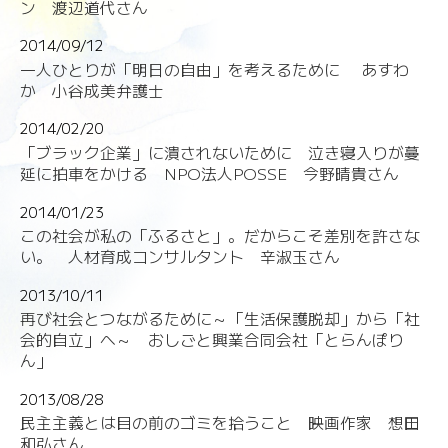
ン 渡辺道代さん
2014/09/12
一人ひとりが「明日の自由」を考えるために あすわ
か 小谷成美弁護士
2014/02/20
「ブラック企業」に潰されないために 泣き寝入りが蔓
延に拍車をかける NPO法人POSSE 今野晴貴さん
2014/01/23
この社会が私の「ふるさと」。だからこそ差別を許さな
い。 人材育成コンサルタント 辛淑玉さん
2013/10/11
再び社会とつながるために～「生活保護脱却」から「社
会的自立」へ～ おしごと興業合同会社「とらんぽり
ん」
2013/08/28
民主主義とは目の前のゴミを拾うこと 映画作家 想田
和弘さん