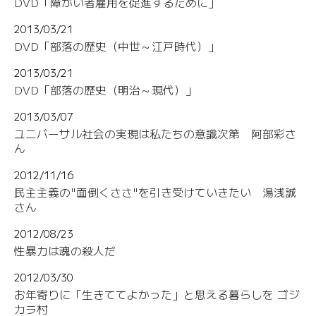
DVD「障がい者雇用を促進するために」
2013/03/21
DVD「部落の歴史（中世～江戸時代）」
2013/03/21
DVD「部落の歴史（明治～現代）」
2013/03/07
ユニバーサル社会の実現は私たちの意識次第 阿部彩さ
ん
2012/11/16
民主主義の"面倒くささ"を引き受けていきたい 湯浅誠
さん
2012/08/23
性暴力は魂の殺人だ
2012/03/30
お年寄りに「生きててよかった」と思える暮らしを ゴジ
カラ村