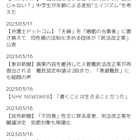
じゃない？」中学生が年齢による差別"エイジズム"を考
えた
2023/03/17
【弁護士ドットコム】「夫婦」を「婚姻の当事者」に置
き換えて...同性婚の法制化求める団体が「民法改正案」
公表
2023/03/16
【東京新聞】廃案内容を維持した入管難民法改正案が再
提出される 難民認定申請は2回まで、「準避難民」に
も疑問の声
2023/03/16
【NHK NEWSWEB】「書くことは生きることだった」
2023/03/16
【読売新聞】「不同意」性交に罪名変更、刑法改正案を
閣議決定...処罰対象も明確化
2023/03/16