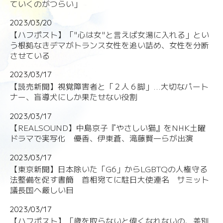
ていくのがつらい」
2023/03/20
【ハフポスト】「"⼼は⼥"と言えば⼥湯に⼊れる」とい
う根拠なきデマがトランス女性を追い詰め、女性を分断
させている
2023/03/17
【読売新聞】視覚障害者と「２人６脚」...大切なパート
ナー、盲導犬にしか果たせない役割
2023/03/17
【REALSOUND】中島京子『やさしい猫』をNHK土曜
ドラマで実写化 優香、伊東蒼、滝藤賢一らが出演
2023/03/17
【東京新聞】日本除いた「G6」からLGBTQの人権守る
法整備を促す書簡 首相宛てに駐日大使連名 サミット
議長国へ厳しい目
2023/03/17
【ハフポスト】「歳を取らないと偉くなれないの、差別