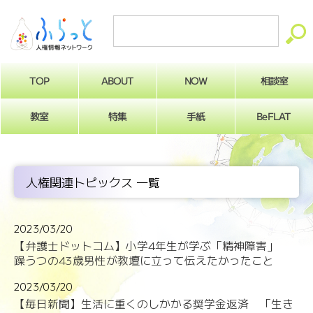
ABOUT
相談室
NOW
TOP
BeFLAT
教室
特集
手紙
人権関連トピックス 一覧
2023/03/20
【弁護士ドットコム】小学4年生が学ぶ「精神障害」
躁うつの43歳男性が教壇に立って伝えたかったこと
2023/03/20
【毎日新聞】生活に重くのしかかる奨学金返済 「生き