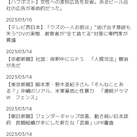
【ハフポスト】女性への差別広告を反省。あるビール会
社の広告が革命的だった。
2023/03/16
【テレビ西日本】「クズの一人お前は」"逃げ出す意欲も
失う"DVの実態...被害者が"全て捨てる"対策に専門家が
異議
2023/03/14
【京都新聞】社説：保釈中にＧＰＳ 「人質司法」解消
が先だ
2023/03/14
【東京新聞】脚本家・野木亜紀子さん「そんなことあ
る？」沖縄のリアル、米軍基地と性暴力 「連続ドラマ
W フェンス」
2023/03/14
【朝日新聞】ジェンダーギャップ改善、動き鈍い日本政
府 民間組織が手にした新たな「武器」UPR審査
2023/03/14