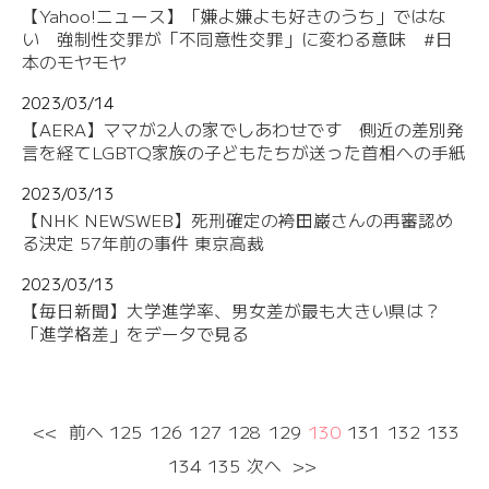
【Yahoo!ニュース】「嫌よ嫌よも好きのうち」ではな
い 強制性交罪が「不同意性交罪」に変わる意味 #日
本のモヤモヤ
2023/03/14
【AERA】ママが2人の家でしあわせです 側近の差別発
言を経てLGBTQ家族の子どもたちが送った首相への手紙
2023/03/13
【NHK NEWSWEB】死刑確定の袴田巌さんの再審認め
る決定 57年前の事件 東京高裁
2023/03/13
【毎日新聞】大学進学率、男女差が最も大きい県は？
「進学格差」をデータで見る
<<
前へ
125
126
127
128
129
130
131
132
133
134
135
次へ
>>