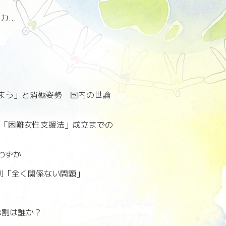
...
しまう」と消極姿勢 国内の世論
法「困難女性支援法」成立までの
わずか
批判「全く関係ない問題」
の8割は誰か？