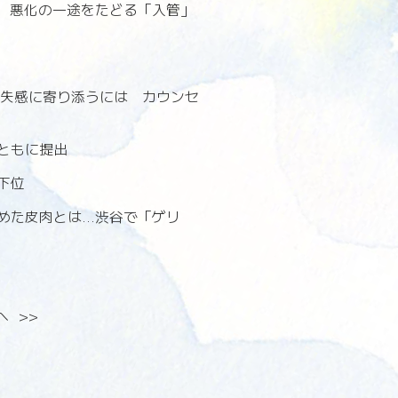
」 悪化の一途をたどる「入管」
喪失感に寄り添うには カウンセ
ともに提出
下位
た皮肉とは...渋谷で「ゲリ
へ
>>