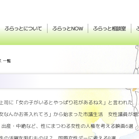
ふらっとについて
ふらっと
ふらっと
相談室
NOW
 一覧
上司に「女の子がいるとやっぱり花があるねえ」と言われた....
女なんかお茶入れてろ」から始まった市議生活 女性議員が増
娠・出産・中絶など、性にまつわる女性の人権を考える映画6選
性の活躍を阻むものは？ 国際女性デーに考える8選