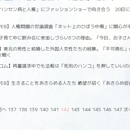
ハンセン病と人権」にファッションショーで向き合う 20日
WSWEB】人権問題の世論調査「ネット上のひぼう中傷」に関心が
子育て中に飲み会に参加しづらい3つの理由。「今日、お子さんは
】東北の男性と結婚した外国人女性たちの経験。「不可視化」
を聴く
コム】再審請求中でも法相は「死刑のハンコ」を押していいの
WSWEB】生きることをあきらめる人たち 絶望が招く「あきらめ
前へ
137
138
139
140
141
142
143
144
145
146
147
次