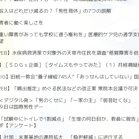
収入はどれだけ減るの？「男性育休」の7つの誤解
害者に働く楽しさを
重い障害があっても学校に通う権利を」医療的ケア児の通学支
望
SWEB】水俣病救済策で対象外の天草市住民を調査"感覚障害８倍
】［ＳＤＧｓ企画］［タイムスもやってみた］（１）月経痛疑
S DIG】旧統一教会"養子縁組745人"「あっせんはしていない」
SWEB】「嫡出推定」めぐる民法などの改正案 衆院本会議で可決
＜デジタル発＞「男のくせに」「一家の主」「弱音吐くな」..
９日は国際男性デー
「試験中にトイレで1割減点」「生理の何日目か、教員に報告」
す【アンケート】
】社説：米軍基地の運用拡大 「負担軽減」に逆行する