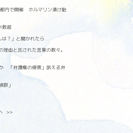
に都内で開催 ホルマリン漬け胎
半数超
？」と聞かれたら...
の理由と託された言葉の数々。
か 「弁護権の侵害」訴える弁
症候群」
へ
>>