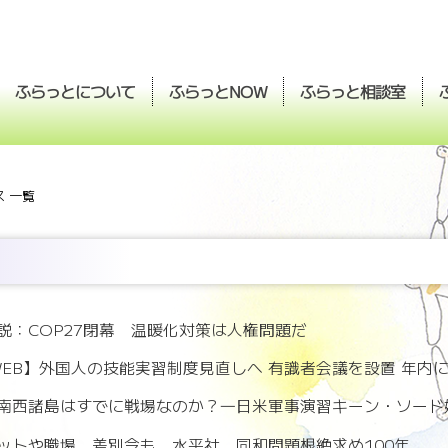
ふらっとについて
ふらっと
ふらっと
相談室
NOW
 一覧
説：COP27閉幕 温暖化対策は人権問題だ
SWEB】外国人の技能実習制度見直しへ 有識者会議を設置 年内
南西諸島はすでに戦場なのか？―日米軍事演習キーン・ソード
ットや職場、差別今も 水平社 同和問題根絶求め100年