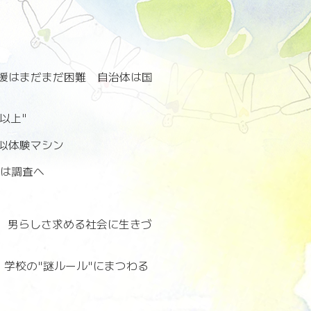
援はまだまだ困難 自治体は国
以上"
似体験マシン
国は調査へ
. 男らしさ求める社会に生きづ
学校の"謎ルール"にまつわる