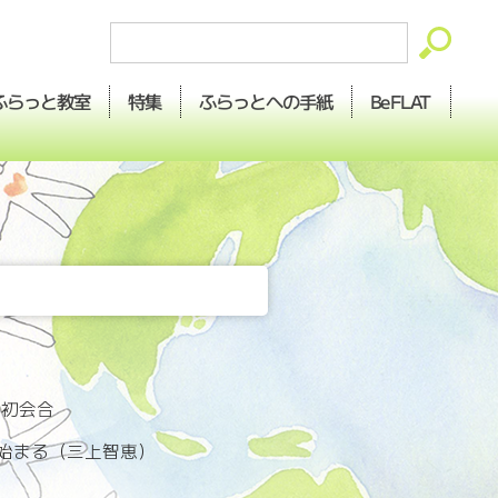
ふらっとへの
ふらっと
BeFLAT
特集
教室
手紙
に初会合
始まる（三上智恵）