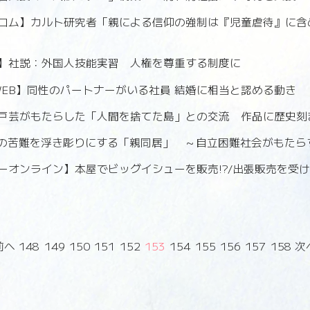
コム】カルト研究者「親による信仰の強制は『児童虐待』に含
】社説：外国人技能実習 人権を尊重する制度に
SWEB】同性のパートナーがいる社員 結婚に相当と認める動き
戸芸がもたらした「人間を捨てた島」との交流 作品に歴史刻
】若者の苦難を浮き彫りにする「親同居」 ～自立困難社会がもた
ーオンライン】本屋でビッグイシューを販売!?/出張販売を受
前へ
148
149
150
151
152
153
154
155
156
157
158
次