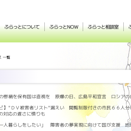
ふらっとについて
ふらっと
ふらっと
相談室
NOW
 一覧
の惨禍を保有国は直視を 原爆の日、広島平和宣言 ロシアの
ビ】"ＤＶ被害者リスト"漏えい 閲覧制限付きの市民６６人
市の対応の遅さに憤りも
一人暮らしをしたい」 障害者の夢実現に向けて国が支援...