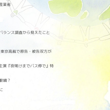
済産業省
バランス調査から見えたこと
訟 東京高裁で原告・被告双方が
夏主演『夜明けまでバス停で』特
眼鏡？
に