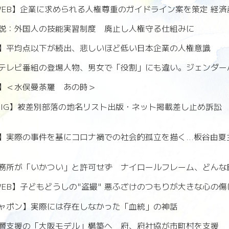
WSWEB】企業に求められる人権尊重のガイドライン案を策定 経
説：外国人の技能実習制度 廃止し人権守る仕組みに
】平均点以下が続出、悲しいほど低い日本企業の人権意識
テレビ番組の登場人物、男女で「役割」にも違い。ジェンダー
】＜水俣曼荼羅 あの時＞
WS DIG】被差別部落の地名リスト出版・ネット掲載差し止め訴
】実際の事件を基にコロナ禍での社会的孤立を描く...板谷由
務所が「いかつい」と許可せず ナイロールフレーム、どんな
SWEB】子どもどうしの"盗撮" 悪ふざけのつもりが大きな心の傷
ャポン】実際には存在しなかった「血統」の神話
層支援の「大阪モデル」構築へ 府、府社協が市町村を支援