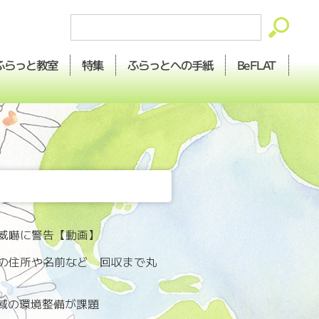
ふらっとへの
ふらっと
BeFLAT
特集
教室
手紙
威嚇に警告【動画】
分の住所や名前など 回収まで丸
地域の環境整備が課題