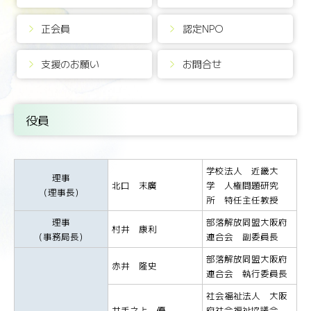
正会員
認定NPO
支援のお願い
お問合せ
役員
学校法人 近畿大
理事
北口 末廣
学 人権問題研究
（理事長）
所 特任主任教授
理事
部落解放同盟大阪府
村井 康利
（事務局長）
連合会 副委員長
部落解放同盟大阪府
赤井 隆史
連合会 執行委員長
社会福祉法人 大阪
井手之上 優
府社会福祉協議会