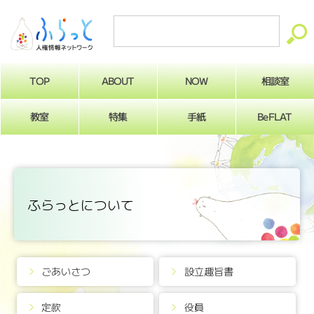
ABOUT
相談室
NOW
TOP
BeFLAT
教室
特集
手紙
ふらっとについて
ごあいさつ
設立趣旨書
定款
役員