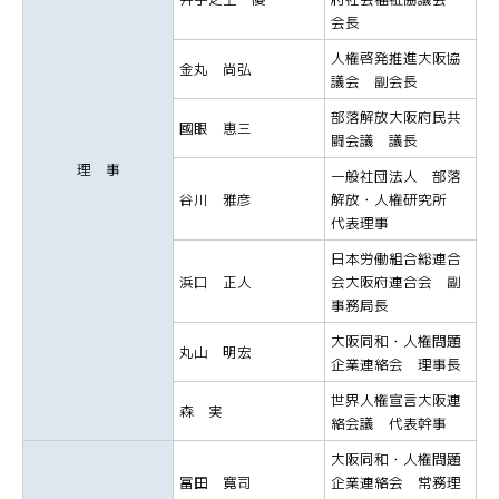
会長
人権啓発推進大阪協
金丸 尚弘
議会 副会長
部落解放大阪府民共
國眼 恵三
闘会議 議長
理 事
一般社団法人 部落
谷川 雅彦
解放・人権研究所
代表理事
日本労働組合総連合
浜口 正人
会大阪府連合会 副
事務局長
大阪同和・人権問題
丸山 明宏
企業連絡会 理事長
世界人権宣言大阪連
森 実
絡会議 代表幹事
大阪同和・人権問題
冨田 寛司
企業連絡会 常務理