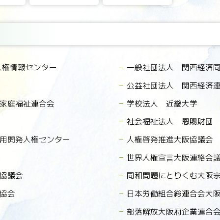
人権情報センター
一般社団法人 関西経済
公益社団法人 関西経済
家庭福祉連合会
学校法人 近畿大学
社会福祉法人 恩賜財団
用開発人権センター
人権啓発推進大阪協議会
世界人権宣言大阪連絡会
協議会
同和問題にとりくむ大阪
協会
日本労働組合総連合会大
部落解放大阪府企業連合