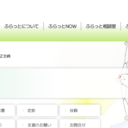
ふらっとについて
ふらっと
ふらっと
相談室
NOW
正会員
旨書
定款
役員
O
支援のお願い
お問合せ