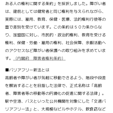
ある人の権利に関する条約」を採択しました。障がい者
は、建前としては健常者と同じ権利を与えられながら、
実際には、雇用、教育、保健・医療、法的権利行使等の
面で差別を受けています。この条約は５０カ条からな
り、加盟国に対し、市民的・政治的権利、教育を受ける
権利、保健・労働・雇用の権利、社会保障、余暇活動へ
のアクセスなど障がい者保護への取り組みを求めていま
す。
（内閣府 障害者権利条約）
■バリアフリー新法とは
高齢者や障がい者が気軽に移動できるよう、階段や段差
を解消することを目指した法律で、正式名称は「高齢
者、障害者等の移動等の円滑化の促進に関する法律」。
駅や空港、バスといった公共機関を対象にした「交通バ
リアフリー法」と、大規模なビルやホテル、飲食店など