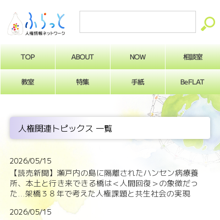
ABOUT
相談室
NOW
TOP
BeFLAT
教室
特集
手紙
人権関連トピックス 一覧
2026/05/15
【読売新聞】瀬戸内の島に隔離されたハンセン病療養
所、本土と行き来できる橋は＜人間回復＞の象徴だっ
た...架橋３８年で考えた人権課題と共生社会の実現
2026/05/15