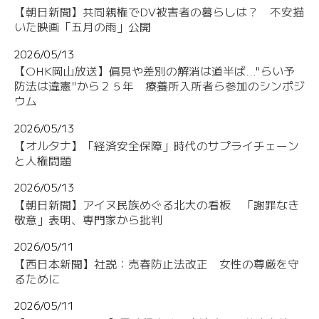
【朝日新聞】共同親権でDV被害者の暮らしは？ 不安描
いた映画「五月の雨」公開
2026/05/13
【OHK岡山放送】偏見や差別の解消は道半ば..."らい予
防法は違憲"から２５年 療養所入所者ら参加のシンポジ
ウム
2026/05/13
【オルタナ】「経済安全保障」時代のサプライチェーン
と人権問題
2026/05/13
【朝日新聞】アイヌ民族めぐる北大の看板 「謝罪なき
敬意」表明、専門家から批判
2026/05/11
【西日本新聞】社説：売春防止法改正 女性の尊厳を守
るために
2026/05/11