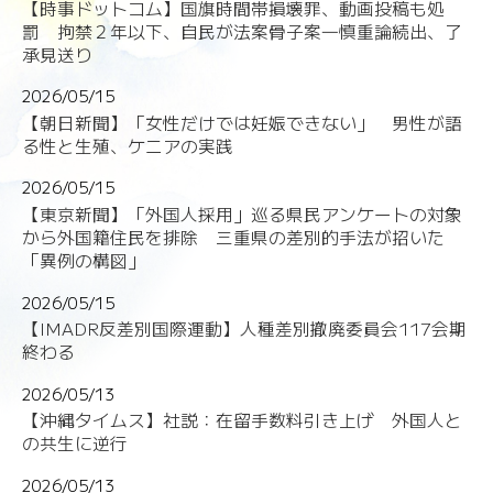
【時事ドットコム】国旗時間帯損壊罪、動画投稿も処
罰 拘禁２年以下、自民が法案骨子案―慎重論続出、了
承見送り
2026/05/15
【朝日新聞】「女性だけでは妊娠できない」 男性が語
る性と生殖、ケニアの実践
2026/05/15
【東京新聞】「外国人採用」巡る県民アンケートの対象
から外国籍住民を排除 三重県の差別的手法が招いた
「異例の構図」
2026/05/15
【IMADR反差別国際運動】人種差別撤廃委員会117会期
終わる
2026/05/13
【沖縄タイムス】社説：在留手数料引き上げ 外国人と
の共生に逆行
2026/05/13