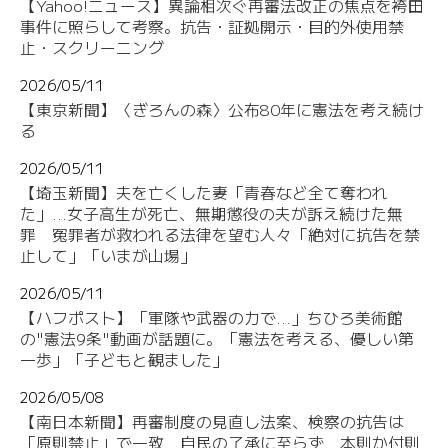
【Yahoo!ニュース】異論相次ぐ再審法改正の焦点を袴田
事件に照らして考察。抗告・証拠開示・目的外使用禁
止・スクリーニング
2026/05/11
【東京新聞】〈ぎろんの森〉公布80年に憲法を考え続け
る
2026/05/11
【埼玉新聞】夫を亡くした妻「青春など全て奪われ
た」...女子高生が死亡、無期懲役の夫が訴え続けた無
罪 冤罪者が救われる法律を望む人々「絶対に抗告を禁
止して」「いまが山場」
2026/05/11
【ハフポスト】「軍隊や武器の力で...」ちひろ美術館
の"憲法9条"動画が話題に。「憲法を考える、優しい第
一歩」「子どもと観ました」
2026/05/08
【南日本新聞】再審制度の見直し法案、検察の抗告は
「原則禁止」で一致 自民の了承に至らず 本則か付則