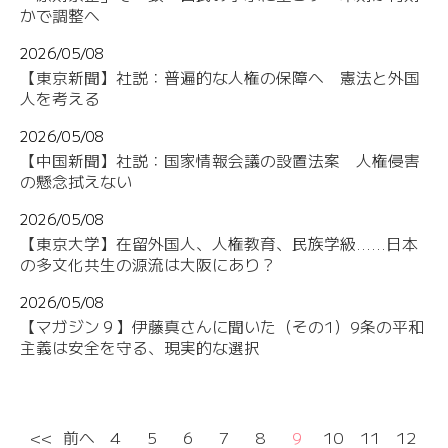
かで調整へ
2026/05/08
【東京新聞】社説：普遍的な人権の保障へ 憲法と外国
人を考える
2026/05/08
【中国新聞】社説：国家情報会議の設置法案 人権侵害
の懸念拭えない
2026/05/08
【東京大学】在留外国人、人権教育、民族学級......日本
の多文化共生の源流は大阪にあり？
2026/05/08
【マガジン９】伊藤真さんに聞いた（その1）9条の平和
主義は安全を守る、現実的な選択
<<
前へ
4
5
6
7
8
9
10
11
12