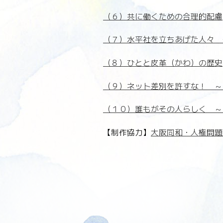
（６）共に働くための合理的配慮
（７）水平社を立ちあげた人々 
（８）ひとと皮革（かわ）の歴史
（９）ネット差別を許すな！ ～
（１０）誰もがその人らしく ～
【制作協力】
大阪同和・人権問題