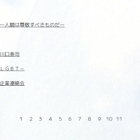
―人間は尊敬すべきものだ―
川口泰司
ＬＧＢＴ～
企業連絡会
1
2
3
4
5
6
7
8
9
10
11